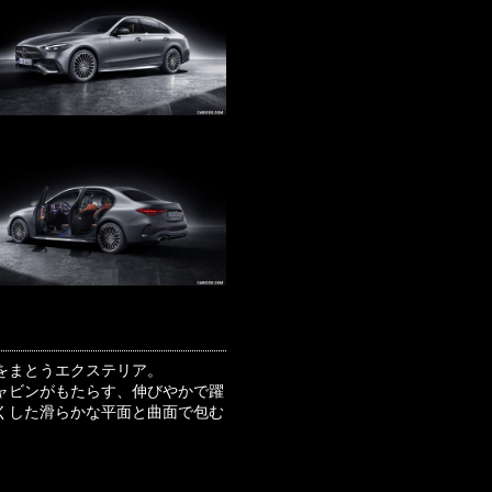
をまとうエクステリア。
ャビンがもたらす、伸びやかで躍
くした滑らかな平面と曲面で包む
。