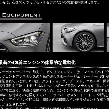
ともに、心までくつろげるメルセデスだけの快適性を実現します。
最新の4気筒エンジンの体系的な電動化
ターボチャージャーに加えて、ガソリンエンジンには、マイルドハイブ
リジェントアシスタンスのための統合スタータージェネレーター(ISG)
保証されています。ISGは、グライディング、ブースト、エネルギー回
燃料節約を可能にする48ボルトのオンボード電気システムを使用してい
も非常に速く、快適に始動するため、エンジンを切った状態で滑空する
加速に移行するのと同じくらい、ドライバーがスタート/ストップ機能
せん。アイドリング時には、ISGと内燃機関のインテリジェントな相互
行が保証されます。
グレード、ラインナップ、価格はお気軽にお問い合わせください。